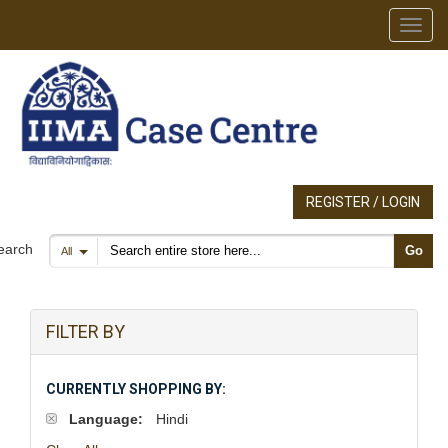
Toggl
REGISTER / LOGIN
Search products
earch
Go
All
FILTER BY
CURRENTLY SHOPPING BY:
Language:
Hindi