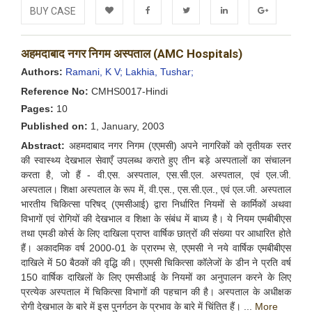
BUY CASE
Add to
Facebook
Twitter
LinkedIn
Google+
अहमदाबाद नगर निगम अस्पताल (AMC Hospitals)
Wishlist
Authors:
Ramani, K V;
Lakhia, Tushar;
Reference No:
CMHS0017-Hindi
Pages:
10
Published on:
1, January, 2003
Abstract:
अहमदाबाद नगर निगम (एएमसी) अपने नागरिकों को तृतीयक स्तर
की स्वास्थ्य देखभाल सेवाएँ उपलब्ध कराते हुए तीन बड़े अस्पतालों का संचालन
करता है, जो हैं - वी.एस. अस्पताल, एस.सी.एल. अस्पताल, एवं एल.जी.
अस्पताल। शिक्षा अस्पताल के रूप में, वी.एस., एस.सी.एल., एवं एल.जी. अस्पताल
भारतीय चिकित्सा परिषद् (एमसीआई) द्वारा निर्धारित नियमों से कार्मिकों अथवा
विभागों एवं रोगियों की देखभाल व शिक्षा के संबंध में बाध्य है। ये नियम एमबीबीएस
तथा एमडी कोर्स के लिए दाखिला प्राप्त वार्षिक छात्रों की संख्या पर आधारित होते
हैं। अकादमिक वर्ष 2000-01 के प्रारम्भ से, एएमसी ने नये वार्षिक एमबीबीएस
दाखिले में 50 बैठकों की वृद्धि की। एएमसी चिकित्सा कॉलेजों के डीन ने प्रति वर्ष
150 वार्षिक दाखिलों के लिए एमसीआई के नियमों का अनुपालन करने के लिए
प्रत्येक अस्पताल में चिकित्सा विभागों की पहचान की है। अस्पताल के अधीक्षक
रोगी देखभाल के बारे में इस पुनर्गठन के प्रभाव के बारे में चिंतित हैं। ...
More