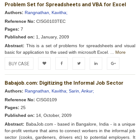
Problem Set for Spreadsheets and VBA for Excel
Wishlist
Authors:
Rangnathan, Kavitha;
Reference No:
CISG0103TEC
Pages:
7
Published on:
1, January, 2009
Abstract:
This is a set of problems for spreadsheets and visual
basic for application to the used with microsoft Excel. ...
More
BUY CASE
Add to
Facebook
Twitter
LinkedIn
Google+
Babajob.com: Digitizing the Informal Job Sector
Wishlist
Authors:
Rangnathan, Kavitha;
Sarin, Ankur;
Reference No:
CISG0109
Pages:
25
Published on:
14, October, 2009
Abstract:
BabaJob.com - based in Bangalore, India - is a unique
for-profit venture that aims to connect workers in the informal job
sector (cooks, gardeners, drivers etc) to potential employers. It