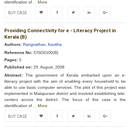
identification of ...
More
BUY CASE
Add to
Facebook
Twitter
LinkedIn
Google+
Providing Connectivity for e - Literacy Project in
Wishlist
Kerala (B)
Authors:
Rangnathan, Kavitha;
Reference No:
CISG0100(B)
Pages:
5
Published on:
29, August, 2008
Abstract:
The government of Kerala embarked upon an e-
literacy project with the aim of enabling every household to be
able to use basic computer services. The pilot of this project was
implemented in Malapuram district and involved establishing tele-
centers across the district. The focus of this case is the
identification of ...
More
BUY CASE
Add to
Facebook
Twitter
LinkedIn
Google+