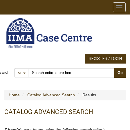
Toggl
REGISTER / LOGIN
Search products
earch
Go
All
Home
Catalog Advanced Search
Results
CATALOG ADVANCED SEARCH
7 item(s)
were found using the following search criteria